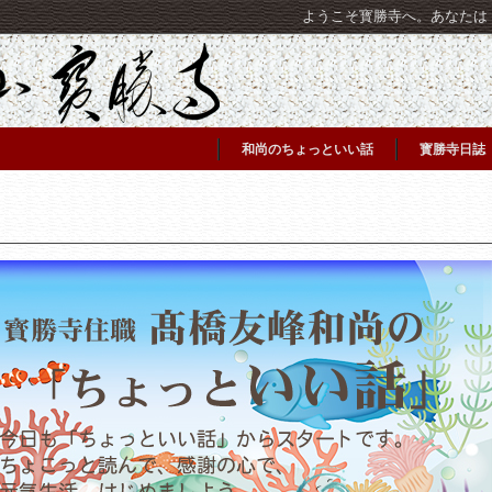
ようこそ寳勝寺へ。あなたは [C
和尚のちょっといい話
寳勝寺日誌