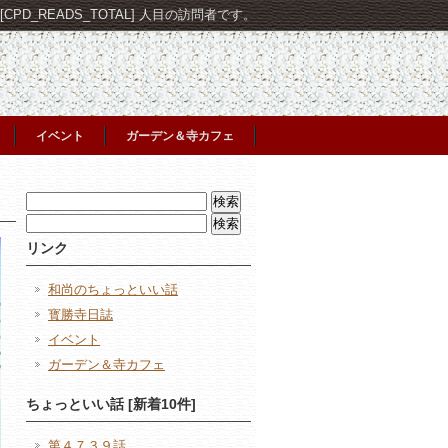
PD_READS_TOTAL] 人目の訪問者です。
イベント
ガーデン＆寺カフェ
検
索:
検
索:
リンク
和尚のちょっといい話
寳勝寺日誌
イベント
ガーデン＆寺カフェ
ちょっといい話 [新着10件]
第４７３９話