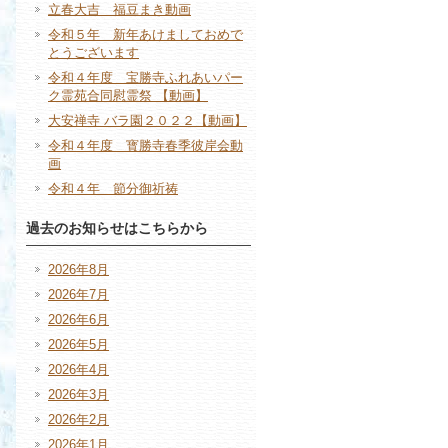
立春大吉 福豆まき動画
令和５年 新年あけましておめで
とうございます
令和４年度 宝勝寺ふれあいパー
ク霊苑合同慰霊祭 【動画】
大安禅寺 バラ園２０２２【動画】
令和４年度 寳勝寺春季彼岸会動
画
令和４年 節分御祈祷
過去のお知らせはこちらから
2026年8月
2026年7月
2026年6月
2026年5月
2026年4月
2026年3月
2026年2月
2026年1月