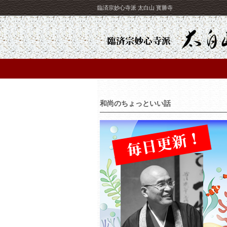
臨済宗妙心寺派 太白山 寳勝寺
和尚のちょっといい話