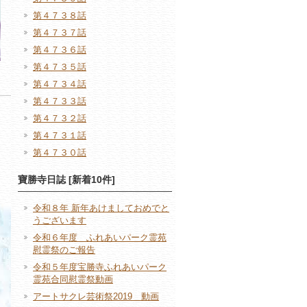
第４７３８話
第４７３７話
第４７３６話
第４７３５話
第４７３４話
第４７３３話
第４７３２話
第４７３１話
第４７３０話
寶勝寺日誌 [新着10件]
令和８年 新年あけましておめでと
うございます
令和６年度 ふれあいパーク霊苑
慰霊祭のご報告
令和５年度宝勝寺ふれあいパーク
霊苑合同慰霊祭動画
アートサクレ芸術祭2019 動画