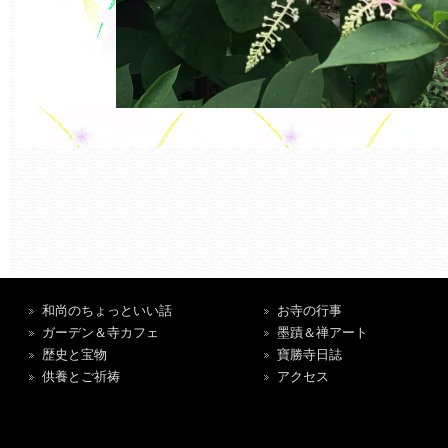
和尚のちょっといい話
お寺の行事
ガーデン＆寺カフェ
墨蹟＆禅アート
歴史と宝物
寶勝寺日誌
供養とご祈祷
アクセス