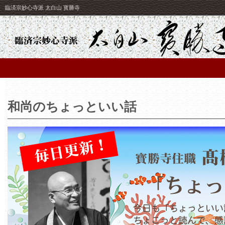
臨済宗妙心寺派 太白山 寳勝寺
和尚のちょっといい話