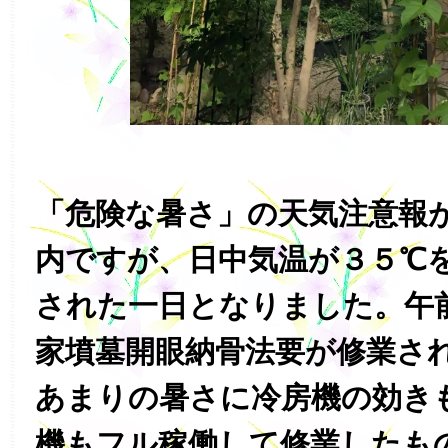
「危険な暑さ」の天気注意報
内ですが、日中気温が３５℃
された一日となりました。午
家墳墓開眼納骨法要が修業さ
あまりの暑さに冷房機の効き
機もフル稼働して修業したも