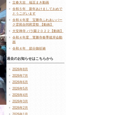
立春大吉 福豆まき動画
令和５年 新年あけましておめで
とうございます
令和４年度 宝勝寺ふれあいパー
ク霊苑合同慰霊祭 【動画】
大安禅寺 バラ園２０２２【動画】
令和４年度 寳勝寺春季彼岸会動
画
令和４年 節分御祈祷
過去のお知らせはこちらから
2026年8月
2026年7月
2026年6月
2026年5月
2026年4月
2026年3月
2026年2月
2026年1月