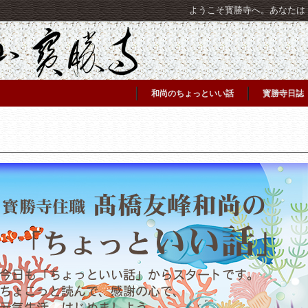
ようこそ寳勝寺へ。あなたは [C
和尚のちょっといい話
寳勝寺日誌