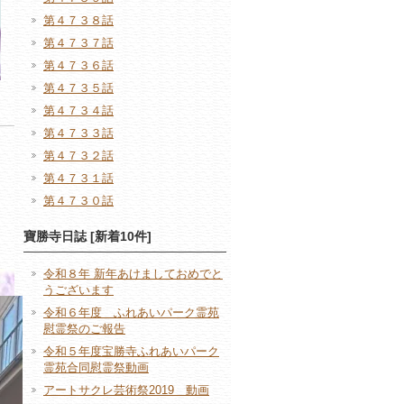
第４７３８話
第４７３７話
第４７３６話
第４７３５話
第４７３４話
第４７３３話
第４７３２話
第４７３１話
第４７３０話
寶勝寺日誌 [新着10件]
令和８年 新年あけましておめでと
うございます
令和６年度 ふれあいパーク霊苑
慰霊祭のご報告
令和５年度宝勝寺ふれあいパーク
霊苑合同慰霊祭動画
アートサクレ芸術祭2019 動画