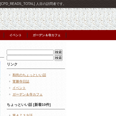
PD_READS_TOTAL] 人目の訪問者です。
イベント
ガーデン＆寺カフェ
検
索:
検
索:
リンク
和尚のちょっといい話
寳勝寺日誌
イベント
ガーデン＆寺カフェ
ちょっといい話 [新着10件]
第４７３９話