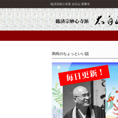
臨済宗妙心寺派 太白山 寳勝寺
和尚のちょっといい話