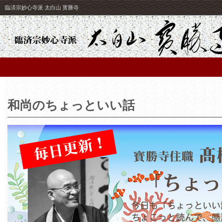
臨済宗妙心寺派 太白山 寳勝寺
和尚のちょっといい話