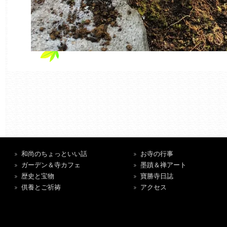
和尚のちょっといい話
お寺の行事
ガーデン＆寺カフェ
墨蹟＆禅アート
歴史と宝物
寶勝寺日誌
供養とご祈祷
アクセス