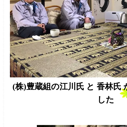
(株)豊蔵組の江川氏 と 香林
した