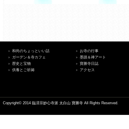
和尚のちょっといい話
お寺の行事
ガーデン＆寺カフェ
墨蹟＆禅アート
歴史と宝物
寶勝寺日誌
供養とご祈祷
アクセス
Copyright© 2014 臨済宗妙心寺派 太白山 寶勝寺 All Rights Reserved.