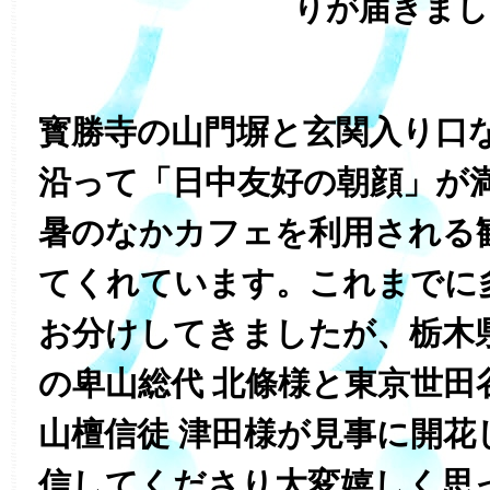
りが届きまし
寳勝寺の山門塀と玄関入り口
沿って「日中友好の朝顔」が
暑のなかカフェを利用される
てくれています。これまでに
お分けしてきましたが、栃木
の卑山総代 北條様と東京世田
山檀信徒 津田様が見事に開花
信してくださり大変嬉しく思