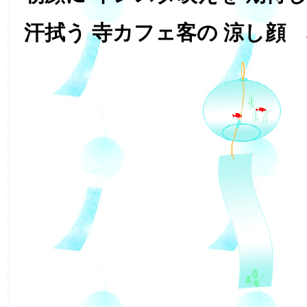
汗拭う 寺カフェ客の 涼し顔