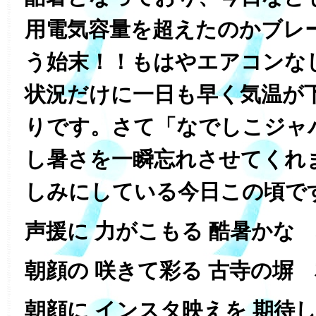
用電気容量を超えたのかブレ
う始末！！もはやエアコンな
状況だけに一日も早く気温が
りです。さて「なでしこジャ
し暑さを一瞬忘れさせてくれ
しみにしている今日この頃で
声援に 力がこもる 酷暑かな
朝顔の 咲きて彩る 古寺の塀
朝顔に インスタ映えを 期待