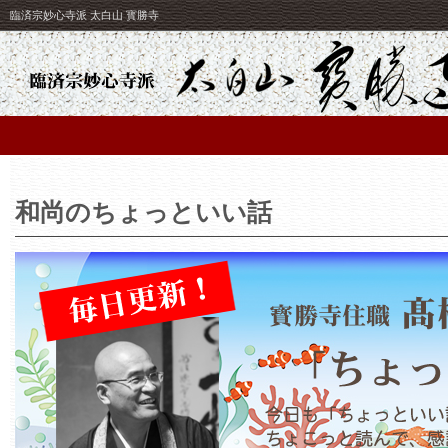
臨済宗妙心寺派 太白山 寳勝寺
和尚のちょっといい話