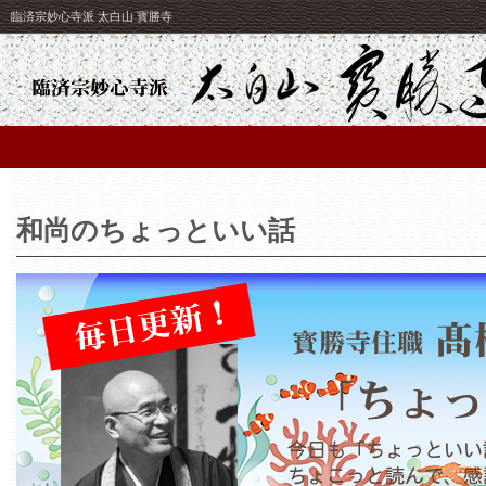
臨済宗妙心寺派 太白山 寳勝寺
和尚のちょっといい話