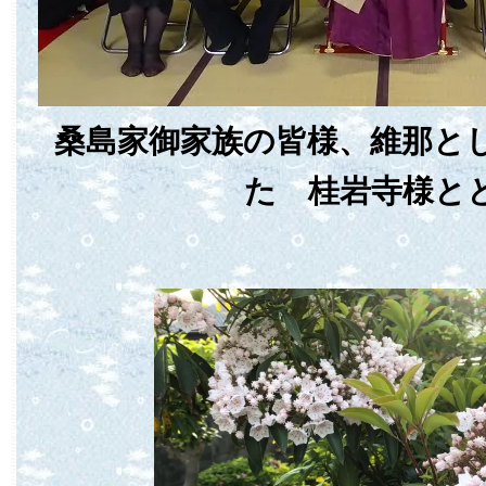
桑島家御家族の皆様、維那と
た 桂岩寺様と