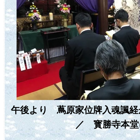
午後より 蔦原家位牌入魂諷
／ 寳勝寺本堂