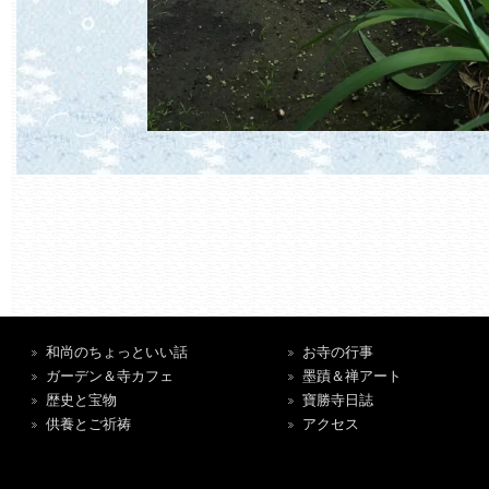
和尚のちょっといい話
お寺の行事
ガーデン＆寺カフェ
墨蹟＆禅アート
歴史と宝物
寶勝寺日誌
供養とご祈祷
アクセス