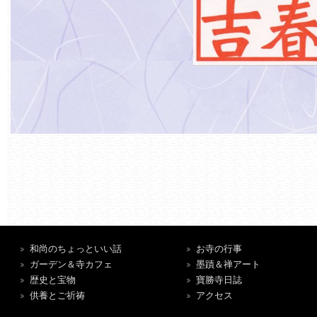
和尚のちょっといい話
お寺の行事
ガーデン＆寺カフェ
墨蹟＆禅アート
歴史と宝物
寶勝寺日誌
供養とご祈祷
アクセス