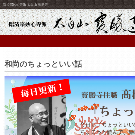
臨済宗妙心寺派 太白山 寳勝寺
和尚のちょっといい話