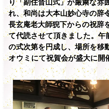
り「副住晋山式」が厳粛な雰
れ、和尚は大本山妙心寺の辞
長玄庵老大師猊下からの祝辞
て代読させて頂きました。午
の式次第を円成し、場所を移
オウミにて祝賀会が盛大に開