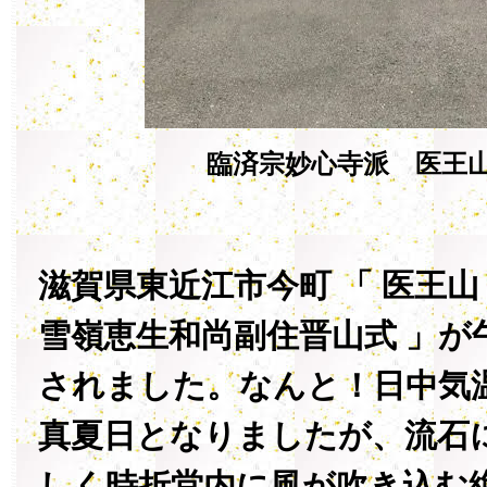
臨済宗妙心寺派 医王山
滋賀県東近江市今町 「 医王山
雪嶺恵生和尚副住晋山式 」が
されました。なんと！日中気
真夏日となりましたが、流石
しく時折堂内に風が吹き込む