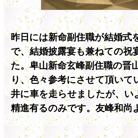
昨日には新命副住職が結婚式
で、結婚披露宴も兼ねての祝
た。卑山新命玄峰副住職の晋
り、色々参考にさせて頂いて
井に車を走らせましたが、い
精進有るのみです。友峰和尚