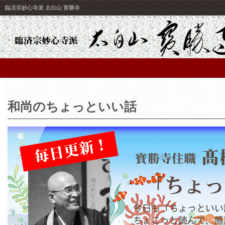
臨済宗妙心寺派 太白山 寳勝寺
和尚のちょっといい話