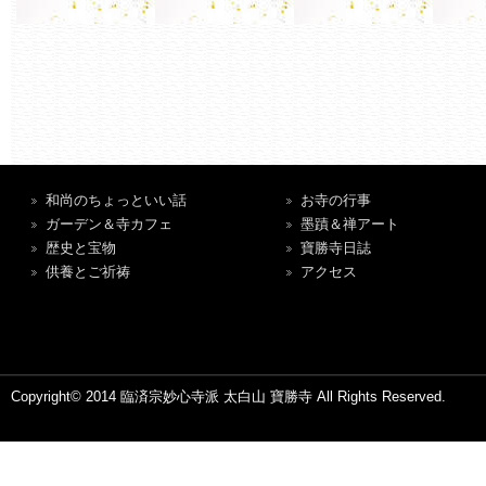
和尚のちょっといい話
お寺の行事
ガーデン＆寺カフェ
墨蹟＆禅アート
歴史と宝物
寶勝寺日誌
供養とご祈祷
アクセス
Copyright© 2014 臨済宗妙心寺派 太白山 寶勝寺 All Rights Reserved.