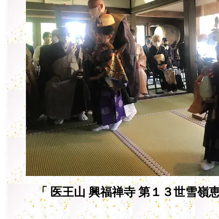
「 医王山 興福禅寺 第１３世雪嶺