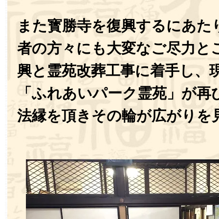
また寳勝寺を復興するにあた
者の方々にも大変なご尽力と
興と霊苑改葬工事に着手し、
「ふれあいパーク霊苑」が再
法縁を頂きその輪が広がりを