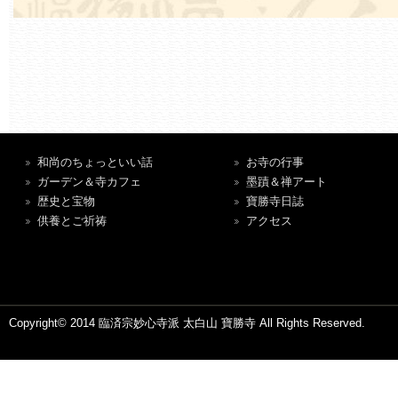
和尚のちょっといい話
お寺の行事
ガーデン＆寺カフェ
墨蹟＆禅アート
歴史と宝物
寶勝寺日誌
供養とご祈祷
アクセス
Copyright© 2014 臨済宗妙心寺派 太白山 寶勝寺 All Rights Reserved.