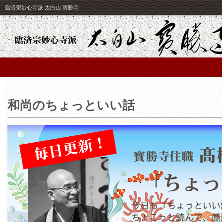
臨済宗妙心寺派 太白山 寳勝寺
和尚のちょっといい話