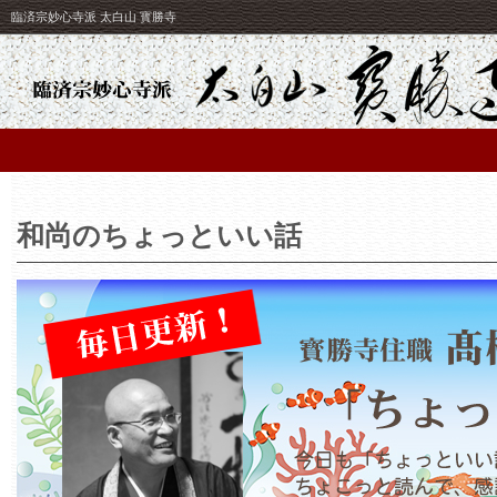
臨済宗妙心寺派 太白山 寳勝寺
和尚のちょっといい話