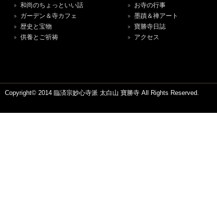
和尚のちょっといい話
お寺の行事
ガーデン＆寺カフェ
墨蹟＆禅アート
歴史と宝物
寶勝寺日誌
供養とご祈祷
アクセス
Copyright© 2014 臨済宗妙心寺派 太白山 寶勝寺 All Rights Reserved.