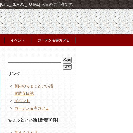
PD_READS_TOTAL] 人目の訪問者です。
イベント
ガーデン＆寺カフェ
検
索:
検
索:
リンク
和尚のちょっといい話
寳勝寺日誌
イベント
ガーデン＆寺カフェ
ちょっといい話 [新着10件]
第４７３７話