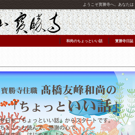
ようこそ寳勝寺へ。あなたは [C
和尚のちょっといい話
寳勝寺日誌