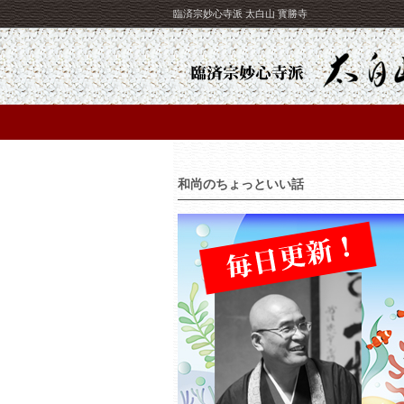
臨済宗妙心寺派 太白山 寳勝寺
和尚のちょっといい話