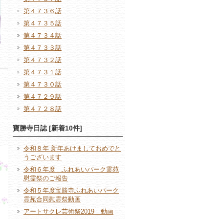
第４７３６話
第４７３５話
第４７３４話
第４７３３話
第４７３２話
第４７３１話
第４７３０話
第４７２９話
第４７２８話
寶勝寺日誌 [新着10件]
令和８年 新年あけましておめでと
うございます
令和６年度 ふれあいパーク霊苑
慰霊祭のご報告
令和５年度宝勝寺ふれあいパーク
霊苑合同慰霊祭動画
アートサクレ芸術祭2019 動画