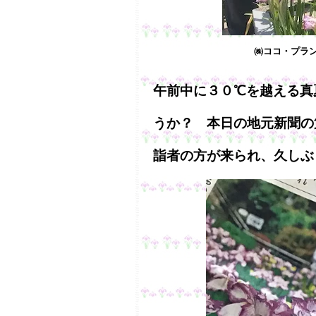
㈱ココ・プラ
午前中に３０℃を越える真
うか？ 本日の地元新聞の
詣者の方が来られ、久しぶ