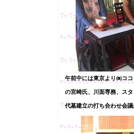
午前中には東京より㈱ココ
の宮崎氏、川面専務、スタ
代墓建立の打ち合わせ会議