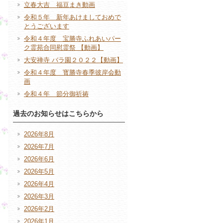
立春大吉 福豆まき動画
令和５年 新年あけましておめで
とうございます
令和４年度 宝勝寺ふれあいパー
ク霊苑合同慰霊祭 【動画】
大安禅寺 バラ園２０２２【動画】
令和４年度 寳勝寺春季彼岸会動
画
令和４年 節分御祈祷
過去のお知らせはこちらから
2026年8月
2026年7月
2026年6月
2026年5月
2026年4月
2026年3月
2026年2月
2026年1月